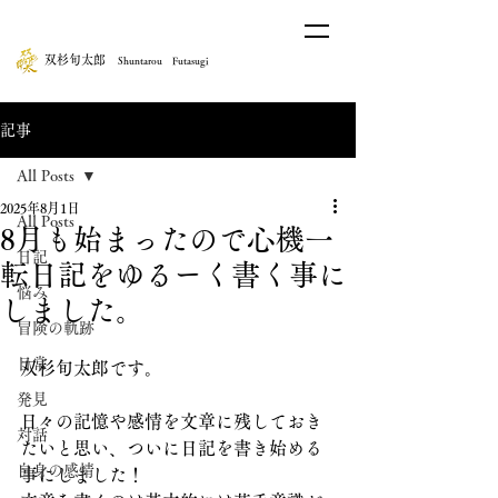
​双杉旬太郎
Shuntarou Futasugi
記事
All Posts
2025年8月1日
All Posts
8月も始まったので心機一
日記
転日記をゆるーく書く事に
悩み
しました。
冒険の軌跡
日常
双杉旬太郎です。
発見
日々の記憶や感情を文章に残しておき
対話
たいと思い、ついに日記を書き始める
自身の感情
事にしました！