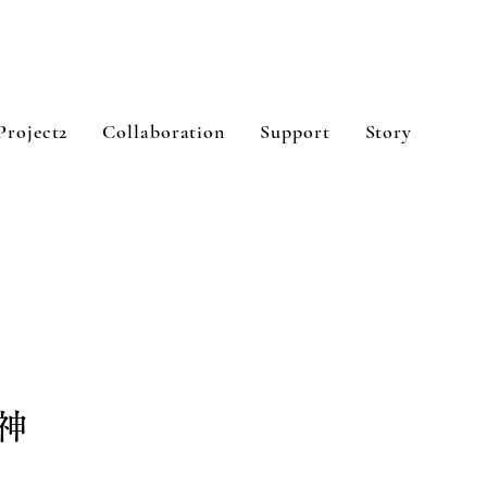
Project2
Collaboration
Support
Story
神