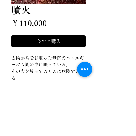
噴火
価
￥110,000
格
今すぐ購入
太陽から受け取った無償のエネルギ
ーは人間の中に眠っている。
その力を放っておくのは危険であ
る。
だからこそ、自分の納得感のある形
で噴火させなくてはならないのでは
ないだろうか？
​双杉旬太郎
ShuntarouFutasugi