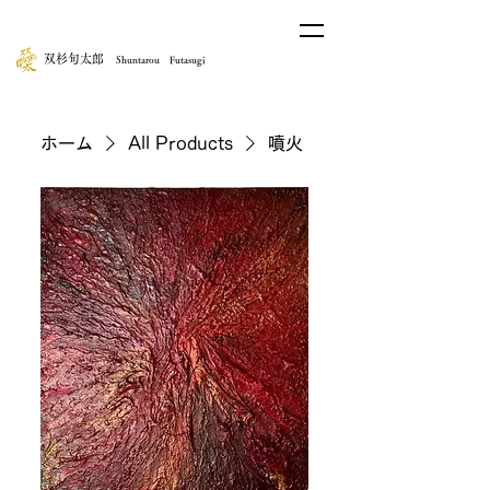
​双杉旬太郎
Shuntarou Futasugi
ホーム
All Products
噴火