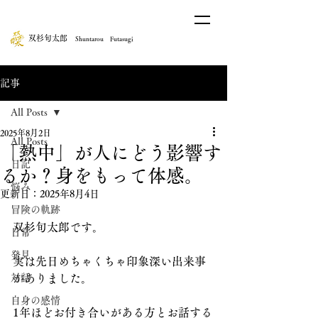
​双杉旬太郎
Shuntarou Futasugi
記事
All Posts
2025年8月2日
All Posts
「熱中」が人にどう影響す
日記
るか？身をもって体感。
悩み
更新日：
2025年8月4日
冒険の軌跡
双杉旬太郎です。
日常
発見
実は先日めちゃくちゃ印象深い出来事
対話
がありました。
自身の感情
1年ほどお付き合いがある方とお話する