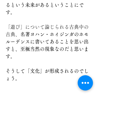
るという未来があるということにで
す。
「遊び」について論じられる古典中の
古典、
名著ヨハン・ホイジンガのホモ
ルーデンスに書いてあることを思い出
すと、至極当然の現象なのだと思いま
す。
そうして「文化」が形成されるのでし
ょう。
まとまりもなく、つらつら書きなぐり
ましたが、何が言いたかったかという
と、僕は、一人の人間の
「熱中によっ
て感動という感情を味わい、その、人
を動かすエネルギーに可能性を感じ